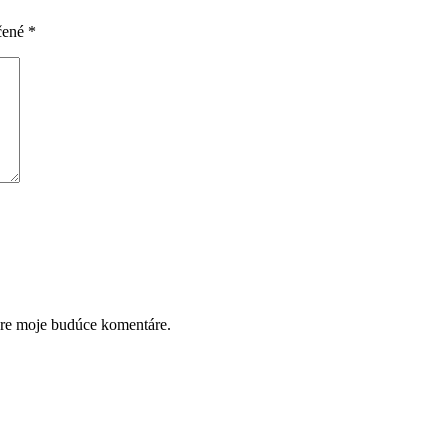
čené
*
pre moje budúce komentáre.