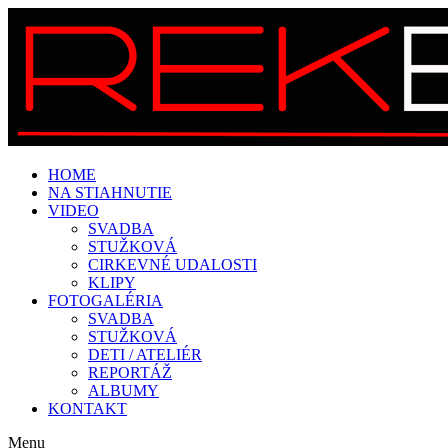
HOME
NA STIAHNUTIE
VIDEO
SVADBA
STUŽKOVÁ
CIRKEVNÉ UDALOSTI
KLIPY
FOTOGALÉRIA
SVADBA
STUŽKOVÁ
DETI / ATELIÉR
REPORTÁŽ
ALBUMY
KONTAKT
Menu